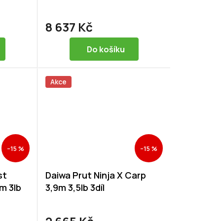
8 637 Kč
Do košíku
Akce
–15 %
–15 %
st
Daiwa Prut Ninja X Carp
m 3lb
3,9m 3,5lb 3díl