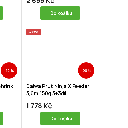
2 665 Kč
Do košíku
Akce
–12 %
–26 %
Shrink
Daiwa Prut Ninja X Feeder
3,6m 150g 3+3díl
1 778 Kč
Do košíku