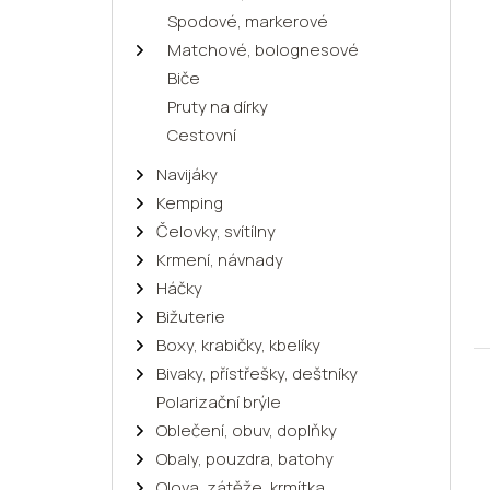
Spodové, markerové
Matchové, bolognesové
Biče
Pruty na dírky
Cestovní
Navijáky
Kemping
Čelovky, svítílny
Krmení, návnady
Háčky
Bižuterie
Boxy, krabičky, kbelíky
Bivaky, přístřešky, deštníky
Polarizační brýle
Oblečení, obuv, doplňky
Obaly, pouzdra, batohy
Olova, zátěže, krmítka