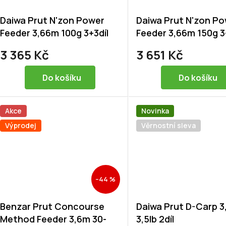
Daiwa Prut N'zon Power
Daiwa Prut N'zon P
Feeder 3,66m 100g 3+3díl
Feeder 3,66m 150g 3
3 365 Kč
3 651 Kč
Do košíku
Do košíku
Akce
Novinka
Výprodej
Věrnostní sleva
–44 %
Benzar Prut Concourse
Daiwa Prut D-Carp 
Method Feeder 3,6m 30-
3,5lb 2díl