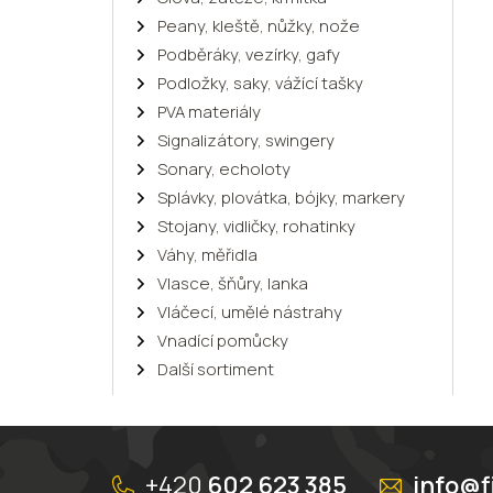
Peany, kleště, nůžky, nože
Podběráky, vezírky, gafy
Podložky, saky, vážící tašky
PVA materiály
Signalizátory, swingery
Sonary, echoloty
Splávky, plovátka, bójky, markery
Stojany, vidličky, rohatinky
Váhy, měřidla
Vlasce, šňůry, lanka
Vláčecí, umělé nástrahy
Vnadící pomůcky
Další sortiment
Z
á
+420
602 623 385
info@f
p