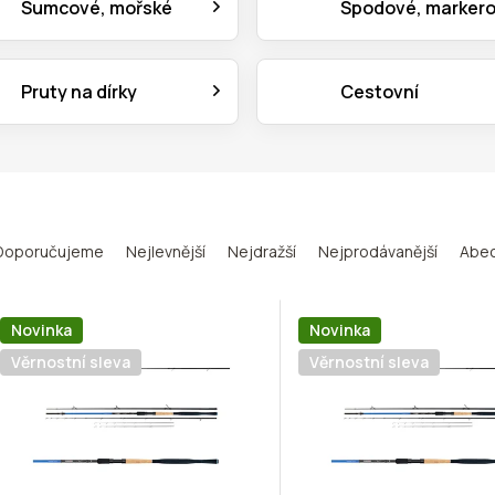
Sumcové, mořské
Spodové, marker
Pruty na dírky
Cestovní
Doporučujeme
Nejlevnější
Nejdražší
Nejprodávanější
Abe
Novinka
Novinka
Věrnostní sleva
Věrnostní sleva