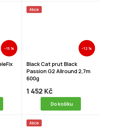
Akce
–15 %
–12 %
eleFix
Black Cat prut Black
Passion G2 Allround 2,7m
600g
1 452 Kč
Do košíku
Akce