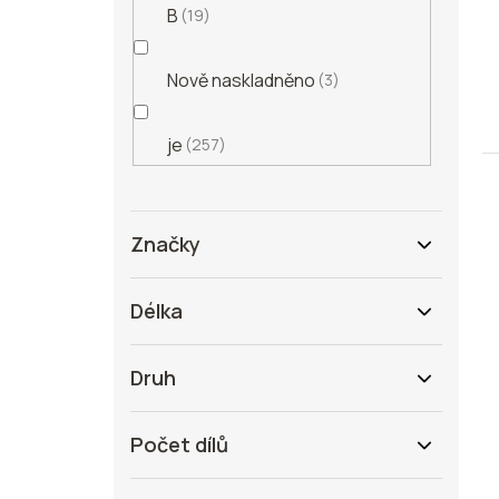
B
19
Nově naskladněno
3
je
257
Značky
Délka
Druh
Počet dílů