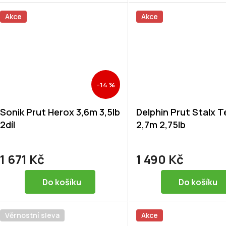
Akce
Akce
–14 %
Sonik Prut Herox 3,6m 3,5lb
Delphin Prut Stalx T
2díl
2,7m 2,75lb
1 671 Kč
1 490 Kč
Do košíku
Do košíku
Věrnostní sleva
Akce