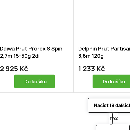
Daiwa Prut Prorex S Spin
Delphin Prut Partisa
2,7m 15-50g 2díl
3,6m 120g
2 925 Kč
1 233 Kč
Do košíku
Do košíku
Načíst 18 dalšíc
S
1
42
t
O
r
v
á