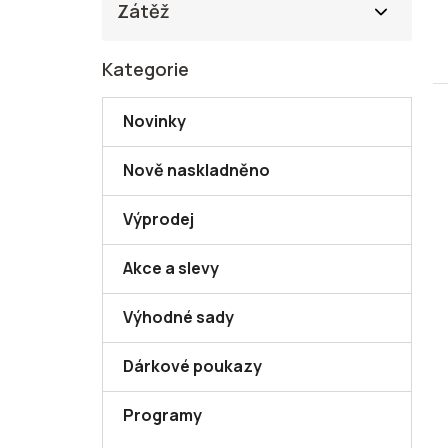
Zátěž
Kategorie
Přeskočit
kategorie
Novinky
Nově naskladněno
Výprodej
Akce a slevy
Výhodné sady
Dárkové poukazy
Programy