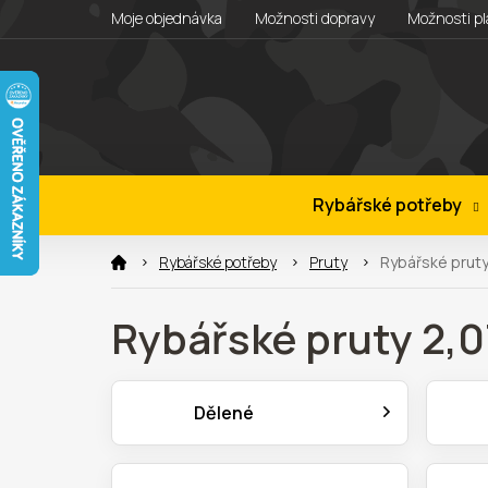
Přejít
Moje objednávka
Možnosti dopravy
Možnosti pl
na
obsah
Rybářské potřeby
Rybářské potřeby
Pruty
Rybářské prut
Rybářské pruty 2,
Dělené