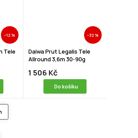
–12 %
–32 %
n Tele
Daiwa Prut Legalis Tele
Allround 3,6m 30-90g
1 506 Kč
Do košíku
h