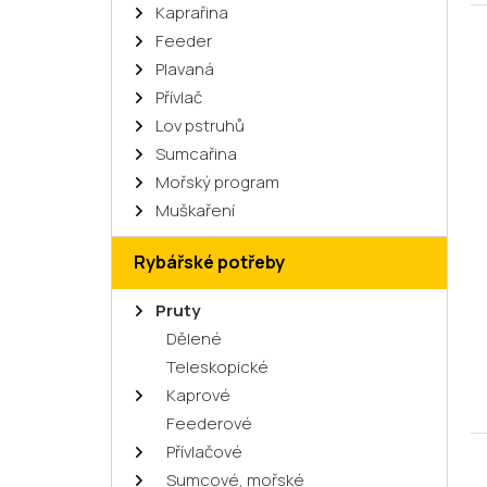
Kaprařina
Feeder
Plavaná
Přívlač
Lov pstruhů
Sumcařina
Mořský program
Muškaření
Rybářské potřeby
Pruty
Dělené
Teleskopické
Kaprové
Feederové
Přívlačové
Sumcové, mořské