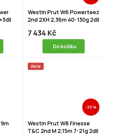
ower
Westin Prut W6 Powerteez
+3díl
2nd 2XH 2,36m 40-130g 2díl
7 434 Kč
Do košíku
Akce
–29 %
3,9m
Westin Prut W8 Finesse
T&C 2nd M 2,15m 7-21g 2díl