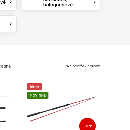
ové
bolognesové
743
položek celkem
cedně
Akce
Novinka
–10 %