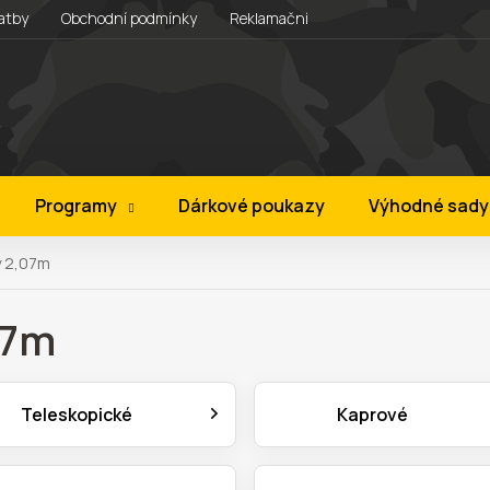
atby
Obchodní podmínky
Reklamační řád
Věrnostní progra
Programy
Dárkové poukazy
Výhodné sady
y 2,07m
07m
Teleskopické
Kaprové