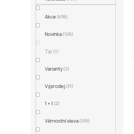
d
e
t
u
l
ů
k
Akce
636
t
ů
Novinka
126
Tip
0
Varianty
2
Výprodej
31
1 + 1
2
Věrnostní sleva
105