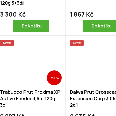
120g 3+3díl
3 300 Kč
1 867 Kč
Do košíku
Do košíku
Akce
Akce
–23 %
Trabucco Prut Proxima XP
Daiwa Prut Crossca
Active Feeder 3,6m 120g
Extension Carp 3,05
3díl
2díl