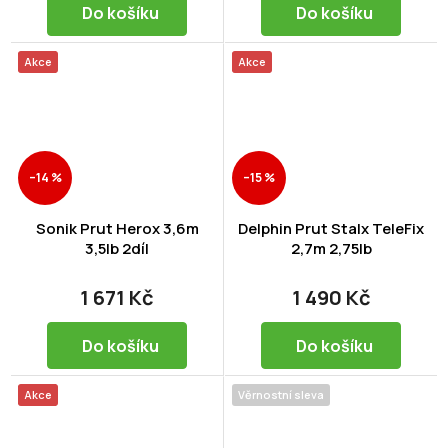
Do košíku
Do košíku
Akce
Akce
–14 %
–15 %
Sonik Prut Herox 3,6m
Delphin Prut Stalx TeleFix
3,5lb 2díl
2,7m 2,75lb
1 671 Kč
1 490 Kč
Do košíku
Do košíku
Akce
Věrnostní sleva