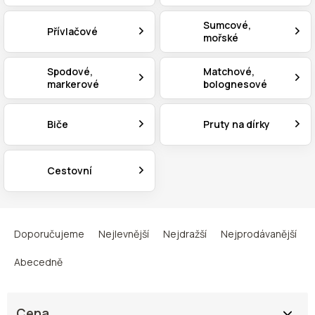
Sumcové,
Přívlačové
mořské
Spodové,
Matchové,
markerové
bolognesové
Biče
Pruty na dírky
Cestovní
Ř
a
Doporučujeme
Nejlevnější
Nejdražší
Nejprodávanější
z
e
Abecedně
n
í
p
Cena