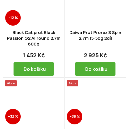
–12 %
Black Cat prut Black
Daiwa Prut Prorex S Spin
Passion G2 Allround 2,7m
2,7m 15-50g 2díl
600g
1 452 Kč
2 925 Kč
Do košíku
Do košíku
Akce
Akce
–32 %
–38 %