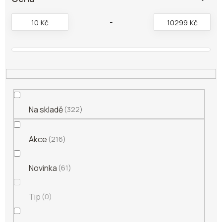
r
o
10
Kč
10299
Kč
d
u
k
t
ů
Na skladě
322
Akce
216
Novinka
61
Tip
0