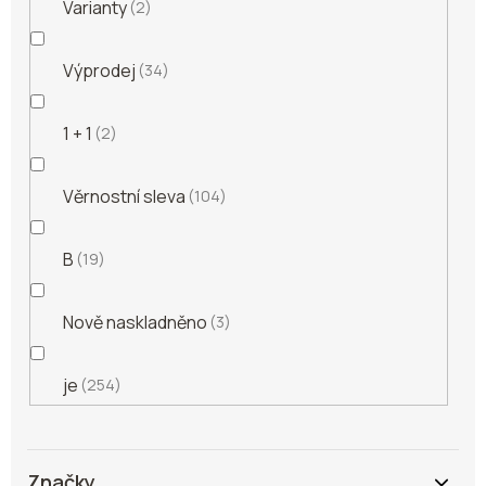
Varianty
2
Výprodej
34
1 + 1
2
Věrnostní sleva
104
B
19
Nově naskladněno
3
je
254
Značky