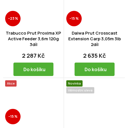
–23 %
–15 %
Trabucco Prut Proxima XP
Daiwa Prut Crosscast
Active Feeder 3,6m 120g
Extension Carp 3,05m 3lb
3díl
2díl
2 287 Kč
2 635 Kč
Do košíku
Do košíku
Akce
Novinka
Věrnostní sleva
–15 %