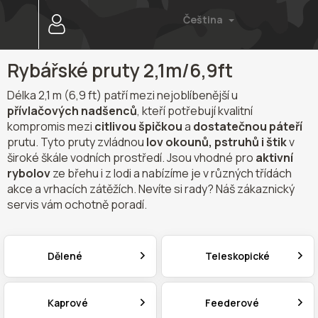
Přejít
Čeština
na
obsah
Rybářské pruty 2,1m/6,9ft
Délka 2,1 m (6,9 ft) patří mezi nejoblíbenější u
přívlačových nadšenců
, kteří potřebují kvalitní
kompromis mezi
citlivou špičkou
a
dostatečnou páteří
prutu. Tyto pruty zvládnou
lov okounů, pstruhů i štik
v
široké škále vodních prostředí. Jsou vhodné pro
aktivní
rybolov
ze břehu i z lodi a nabízíme je v různých třídách
akce a vrhacích zátěžích. Nevíte si rady? Náš zákaznický
servis vám ochotně poradí.
Dělené
Teleskopické
Kaprové
Feederové