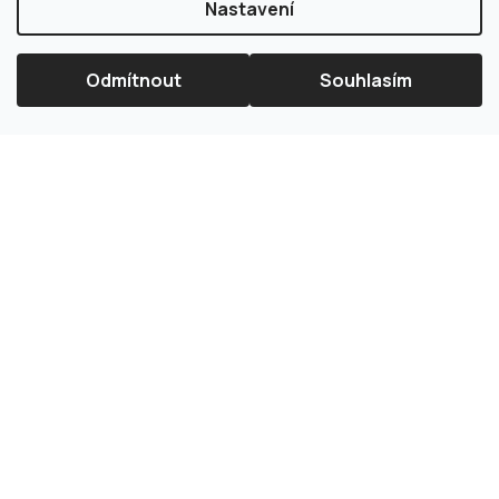
Nastavení
Odmítnout
Souhlasím
×
Splátková kalkulačka ESSOX