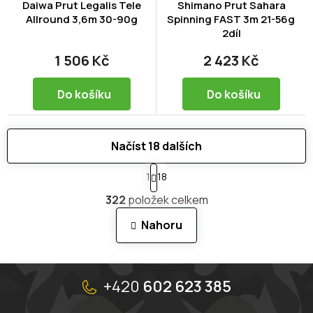
Daiwa Prut Legalis Tele
Shimano Prut Sahara
Allround 3,6m 30-90g
Spinning FAST 3m 21-56g
2díl
1 506 Kč
2 423 Kč
Do košíku
Do košíku
Načíst 18 dalších
S
1
18
t
O
r
322
položek celkem
v
á
n
l
Nahoru
k
á
o
d
v
a
á
Z
c
n
í
á
+420
602 623 385
í
p
p
r