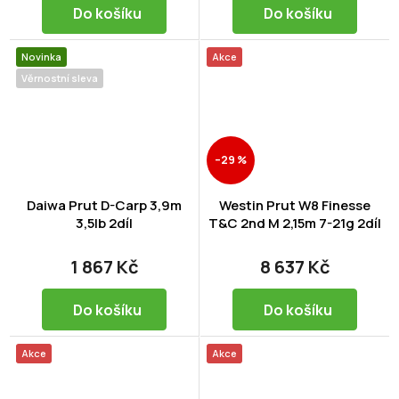
Do košíku
Do košíku
Novinka
Akce
Věrnostní sleva
–29 %
Daiwa Prut D-Carp 3,9m
Westin Prut W8 Finesse
3,5lb 2díl
T&C 2nd M 2,15m 7-21g 2díl
1 867 Kč
8 637 Kč
Do košíku
Do košíku
Akce
Akce