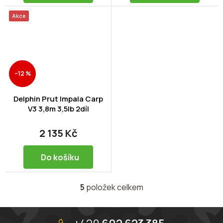
Akce
–12 %
Delphin Prut Impala Carp
V3 3,8m 3,5lb 2díl
2 135 Kč
Do košíku
5
položek celkem
O
v
l
Z
á
á