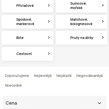
Sumcové,
Přívlačové
mořské
Spodové,
Matchové,
markerové
bolognesové
Biče
Pruty na dírky
Cestovní
Ř
a
Doporučujeme
Nejlevnější
Nejdražší
Nejprodávanější
z
e
Abecedně
n
í
p
Cena
r