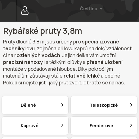
Přejít
Čeština
na
obsah
Rybářské pruty 3,8m
Pruty dlouhé 3,8 m jsou určeny pro
specializované
techniky
lovu, zejména při lovu kaprů na delší vzdálenosti
či na
rozlehlých vodách
. Jejich délka vám umožní
precizní náhozy
i s těžkými olůvky a
přesné uložení
montáže v požadované hloubce. Díky pokročilým
materiálům zůstávají stále
relativně lehké
a odolné.
Pokud si nejste jisti, jaký prut zvolit, obraťte se na nás.
Dělené
Teleskopické
Kaprové
Feederové