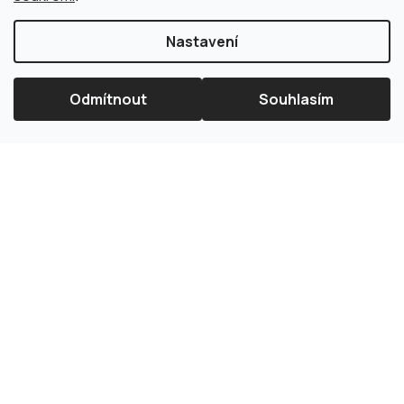
Nastavení
Odmítnout
Souhlasím
×
Splátková kalkulačka ESSOX