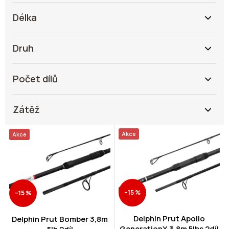
Délka
Druh
Počet dílů
Zátěž
V
Akce
Akce
ý
p
i
s
p
–15 %
–15 %
r
o
d
Delphin Prut Apollo
Delphin Prut Bomber 3,8m
GenerationX 3,8m 5lbs 2díl