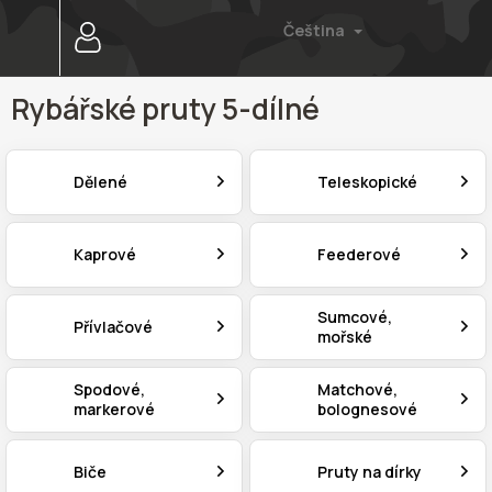
Přejít
Čeština
na
obsah
Rybářské pruty 5-dílné
Dělené
Teleskopické
Kaprové
Feederové
Sumcové,
Přívlačové
mořské
Spodové,
Matchové,
markerové
bolognesové
Biče
Pruty na dírky