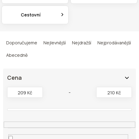
Cestovní
Ř
a
Doporučujeme
Nejlevnější
Nejdražší
Nejprodávanější
z
e
Abecedně
n
í
p
Cena
r
o
209
Kč
210
Kč
d
u
k
t
ů