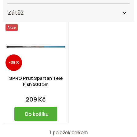
Zátěž
V
Akce
ý
p
i
s
p
–39 %
r
o
d
SPRO Prut Spartan Tele
u
Fish 500 5m
k
t
209 Kč
ů
Do košíku
1
položek celkem
O