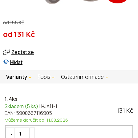
od 155 Kč
od
131 Kč
Měrná
cena:
Zeptat se
Hlídat
Varianty
Popis
Ostatní informace
1, 4ks
Skladem
(5 ks)
| HJA11-1
131 Kč
EAN:
5900637116905
Můžeme doručit do:
11.08.2026