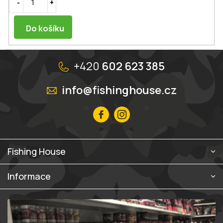
Do košíku
Z
á
+420
602 623 385
p
a
info@fishinghouse.cz
t
í
Fishing House
Informace