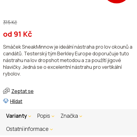
315 Kč
od
91 Kč
Měrná
Smáček SneakMinnow je ideální nástraha pro lov okounů a
cena:
candátů. Testerský tým Berkley Europe doporučuje tuto
nástrahu na lov dropshot metodou a za použítí jigové
hlavičky. Jedná se o excelentní nástrahu pro vertikální
rybolov.
Zeptat se
Hlídat
Varianty
Popis
Značka
Ostatní informace