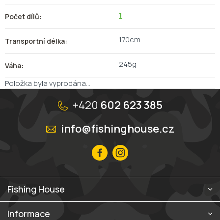
1
Počet dílů
:
170cm
Transportní délka
:
245g
Váha
:
Položka byla vyprodána…
Z
á
+420
602 623 385
p
a
info@fishinghouse.cz
t
í
Fishing House
Informace