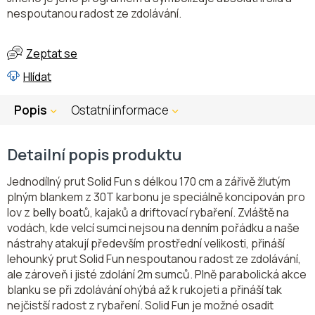
nespoutanou radost ze zdolávání.
Zeptat se
Hlídat
Popis
Ostatní informace
Detailní popis produktu
Jednodílný prut Solid Fun s délkou 170 cm a zářivě žlutým
plným blankem z 30T karbonu je speciálně koncipován pro
lov z belly boatů, kajaků a driftovací rybaření. Zvláště na
vodách, kde velcí sumci nejsou na denním pořádku a naše
nástrahy atakují především prostřední velikosti, přináší
lehounký prut Solid Fun nespoutanou radost ze zdolávání,
ale zároveň i jisté zdolání 2m sumců. Plně parabolická akce
blanku se při zdolávání ohýbá až k rukojeti a přináší tak
nejčistší radost z rybaření. Solid Fun je možné osadit