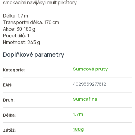
smekacími navijáky i multiplikátory.
Délka: 1,7 m
Transportní délka: 170 cm
Akce: 30-180 g
Počet dílů: 1
Hmotnost: 245 g
Doplňkové parametry
Sumcové pruty
Kategorie
:
4029569277612
EAN
:
Sumcařina
Druh
:
1,7m
Délka
:
180g
Zátěž
: