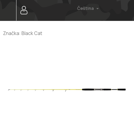
Přejít
Čeština
na
obsah
Značka:
Black Cat