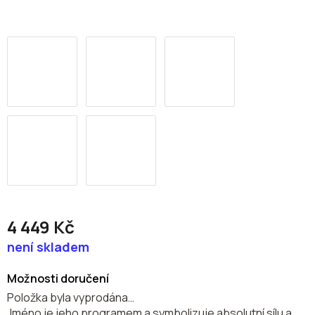
4 449 Kč
Měrná
není skladem
cena:
Možnosti doručení
Položka byla vyprodána…
Jméno je jeho programem a symbolizuje absolutní sílu a