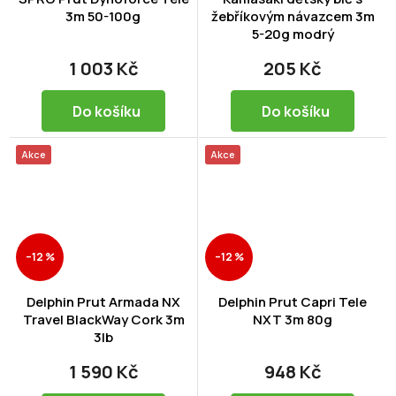
3m 50-100g
žebříkovým návazcem 3m
5-20g modrý
1 003 Kč
205 Kč
Do košíku
Do košíku
Akce
Akce
–12 %
–12 %
Delphin Prut Armada NX
Delphin Prut Capri Tele
Travel BlackWay Cork 3m
NXT 3m 80g
3lb
1 590 Kč
948 Kč