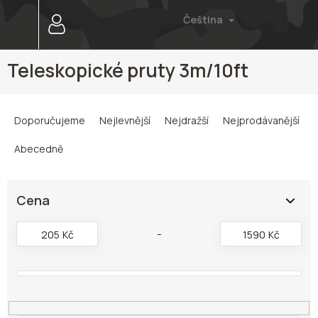
Přejít
Čeština
na
obsah
Teleskopické pruty 3m/10ft
Ř
a
Doporučujeme
Nejlevnější
Nejdražší
Nejprodávanější
z
e
Abecedně
n
í
p
Cena
r
o
205
Kč
1590
Kč
d
u
k
t
ů