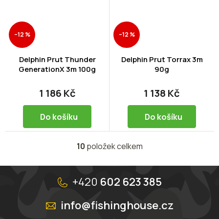
–12 %
–12 %
Delphin Prut Thunder
Delphin Prut Torrax 3m
GenerationX 3m 100g
90g
1 186 Kč
1 138 Kč
Do košíku
Do košíku
10
položek celkem
O
v
l
Z
á
á
+420
602 623 385
d
p
a
a
info@fishinghouse.cz
c
t
í