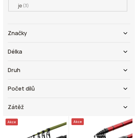
je
3
Značky
Délka
Druh
Počet dílů
Zátěž
V
Akce
Akce
ý
p