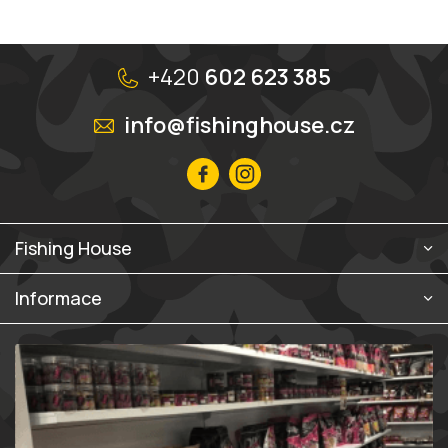
Z
á
+420
602 623 385
p
a
info@fishinghouse.cz
t
í
Fishing House
Informace