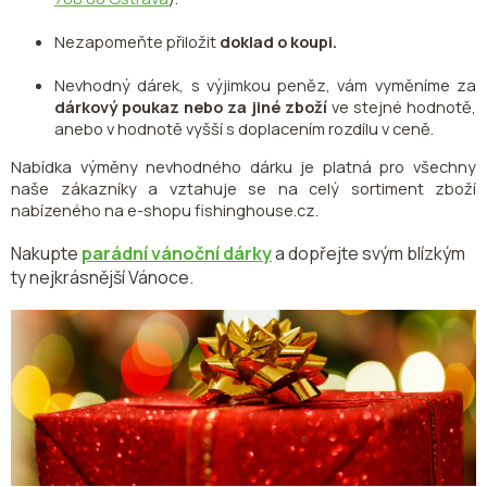
Nezapomeňte přiložit
doklad o koupi.
Nevhodný dárek, s výjimkou peněz, vám vyměníme za
dárkový poukaz
nebo za jiné zboží
ve stejné hodnotě,
anebo v hodnotě vyšší s doplacením rozdílu v ceně.
Nabídka výměny nevhodného dárku je platná pro všechny
naše zákazníky a vztahuje se na celý sortiment zboží
nabízeného na e-shopu fishinghouse.cz.
Nakupte
parádní vánoční dárky
a dopřejte svým blízkým
ty nejkrásnější Vánoce.