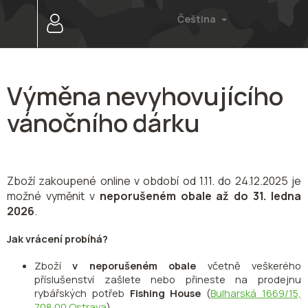
Přejít
Čeština
na
obsah
Výměna nevyhovujícího
vánočního dárku
Zboží zakoupené online v období od 1.11. do 24.12.2025 je
možné vyměnit v
neporušeném obale až do 31. ledna
2026
.
Jak vrácení probíhá?
Zboží
v neporušeném obale
včetně veškerého
příslušenství zašlete nebo přineste na prodejnu
rybářských potřeb
Fishing House
(
Bulharská 1669/15,
708 00 Ostrava
).