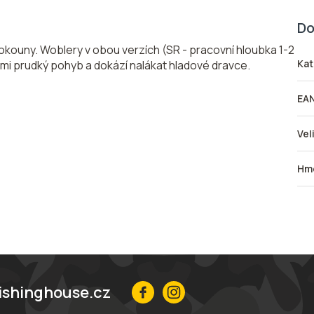
Do
okouny. Woblery v obou verzích (SR - pracovní hloubka 1-2
Kat
lmi prudký pohyb a dokází nalákat hladové dravce.
EA
Vel
Hmo
ishinghouse.cz