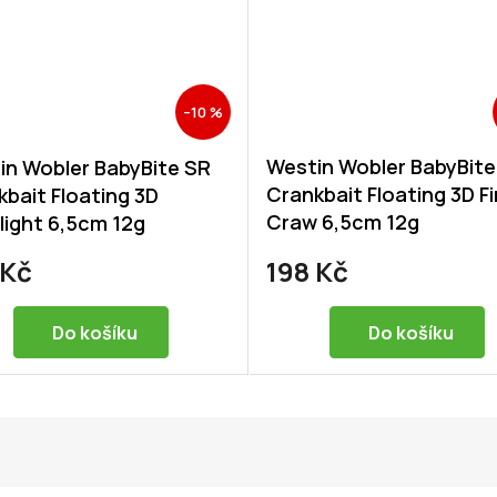
–10 %
Westin Wobler BabyBite
in Wobler BabyBite SR
Crankbait Floating 3D Fi
bait Floating 3D
Craw 6,5cm 12g
light 6,5cm 12g
 Kč
198 Kč
Do košíku
Do košíku