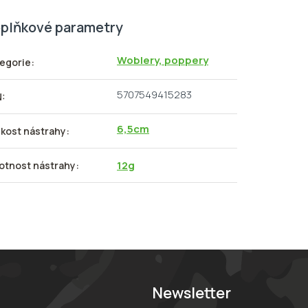
plňkové parametry
Woblery, poppery
egorie
:
5707549415283
N
:
6,5cm
ikost nástrahy
:
12g
tnost nástrahy
:
Newsletter