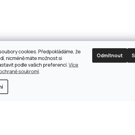
soubory cookies. Předpokládáme, že
Odmítnout
S
dí, nicméně máte možnost si
astavit podle vašich preferencí.
Více
 ochraně soukromí
.
ní