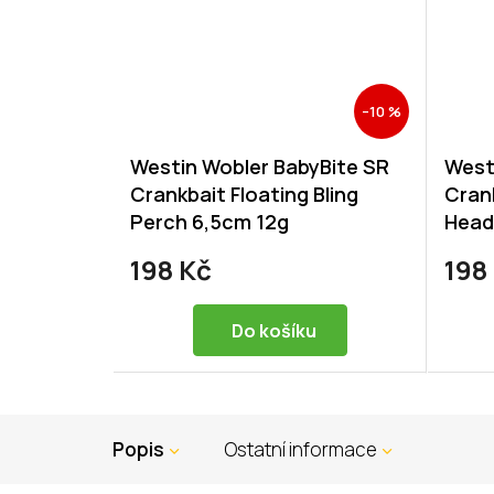
–10 %
Westin Wobler BabyBite SR
West
Crankbait Floating Bling
Crank
Perch 6,5cm 12g
Head
198 Kč
198
Do košíku
Popis
Ostatní informace