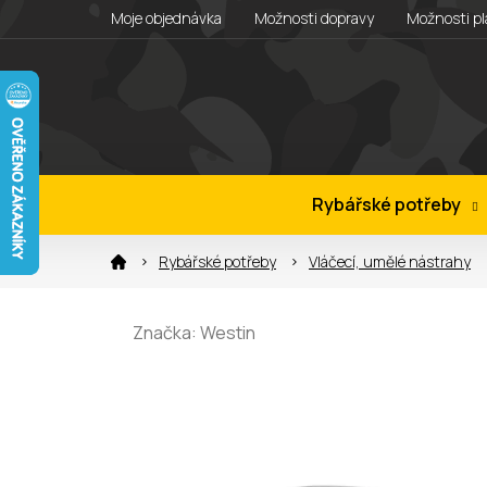
Přejít
Moje objednávka
Možnosti dopravy
Možnosti pl
na
obsah
Rybářské potřeby
Rybářské potřeby
Vláčecí, umělé nástrahy
Značka:
Westin