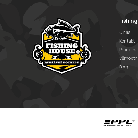
t
í
Fishin
O nás
Kontakt
Prodejna
Věrnostn
Blog