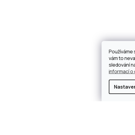
Používáme 
vám to neva
sledování n
informací o
Nastave
×
Splátková kalkulačka ESSOX