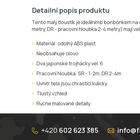
Detailní popis produktu
Tento malý tloustík je ideálnímb bonbónkem na 
metry, DR - pracovní hloubka 2-4 metry) mají ve
Materiál: odolný ABS plast
Neobsahuje olovo
Dva japonské trojhácky vel. 6
Pracovní hloubka: SR - 1-2m, DR 2-4m
Uvnitr tela jsou chrastící kulicky
Tlustý vzhled
Rucne malované detaily
Z
á
+420
602 623 385
info@f
p
a