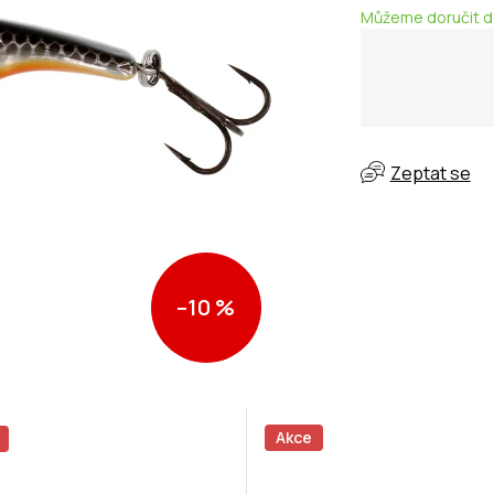
Můžeme doručit d
Zeptat se
–10 %
Akce