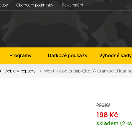
atby
Obchodní podmínky
Reklamační řád
Věrnostní progra
Programy
Dárkové poukazy
Výhodné sady
Woblery, poppery
Westin Wobler BabyBite SR Crankbait Floatin
220 Kč
198 Kč
Měrná
skladem
(2 k
cena: