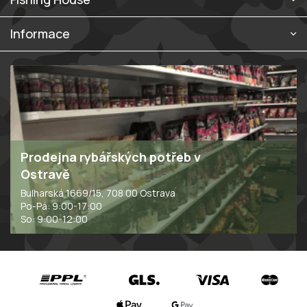
v
ý
p
Informace
i
s
u
Prodejna rybářských potřeb v
Ostravě
Bulharská 1669/15, 708 00 Ostrava
Po-Pá: 9:00-17:00
So: 9:00-12:00