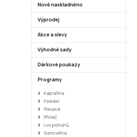
Nově naskladněno
Výprodej
Akce a slevy
Výhodné sady
Dárkové poukazy
Programy
Kaprařina
Feeder
Plavaná
Přívlač
Lov pstruhů
Sumcařina