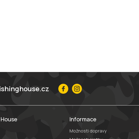
ishinghouse.cz
g House
Informace
Možnosti dopravy