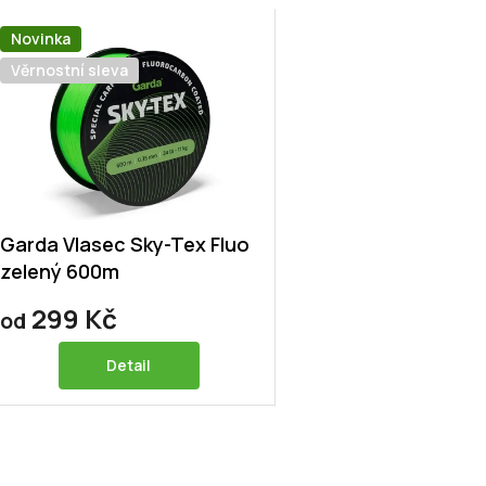
Novinka
Věrnostní sleva
Garda Vlasec Sky-Tex Fluo
zelený 600m
299 Kč
od
Detail
O
v
l