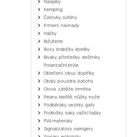
Navijáky
Kemping
Čelovky, svítílny
Krmení, návnady
Háčky
Bižuterie
Boxy, krabičky, kbelíky
Bivaky, přístřešky, deštníky
Polarizační brýle
Oblečení, obuv, doplňky
Obaly, pouzdra, batohy
Olova, zátěže, krmítka
Peany, kleště, nůžky, nože
Podběráky, vezírky, gafy
Podložky, saky, vážící tašky
PVA materiály
Signalizátory, swingery
Sonary, echoloty