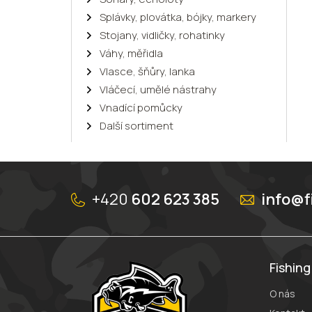
Splávky, plovátka, bójky, markery
Stojany, vidličky, rohatinky
Váhy, měřidla
Vlasce, šňůry, lanka
Vláčecí, umělé nástrahy
Vnadící pomůcky
Další sortiment
Z
á
+420
602 623 385
info@f
p
a
t
í
Fishin
O nás