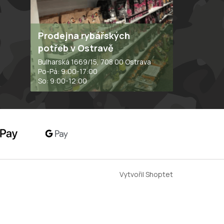
Prodejna rybářských
potřeb v Ostravě
Bulharská 1669/15, 708 00 Ostrava
Po-Pá: 9:00-17:00
So: 9:00-12:00
Vytvořil Shoptet