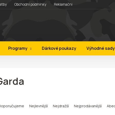
atby
Obchodní podmínky
Reklamační řád
Věrnostní progra
Programy
Dárkové poukazy
Výhodné sady
Garda
Doporučujeme
Nejlevnější
Nejdražší
Nejprodávanější
Abe