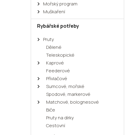
Mořský program
Muškaření
Rybářské potřeby
Pruty
Dělené
Teleskopické
Kaprové
Feederové
Přívlačové
Sumcové, mořské
Spodové, markerové
Matchové, bolognesové
Biče
Pruty na dírky
Cestovní