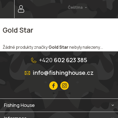
Přejít
Čeština
na
obsah
Gold Star
Žádné produkty značky
Gold Star
nebyly nalezeny...
Z
á
+420
602 623 385
p
a
info@fishinghouse.cz
t
í
Fishing House