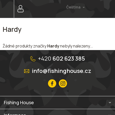
Přejít
Čeština
na
obsah
Hardy
Žádné produkty značky
Hardy
nebyly nalezeny...
Z
á
+420
602 623 385
p
a
info@fishinghouse.cz
t
í
Fishing House