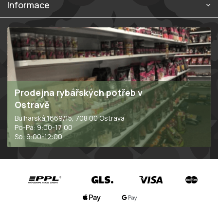
p
Informace
i
s
u
Prodejna rybářských potřeb v
Ostravě
Bulharská 1669/15, 708 00 Ostrava
Po-Pá: 9:00-17:00
So: 9:00-12:00