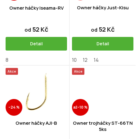
o
ů
d
Owner háčky Just-Kisu
Owner háčky Iseama-RV
u
k
t
52 Kč
52 Kč
od
od
ů
Detail
Detail
8
10
12
14
Akce
Akce
–24 %
až
–10 %
Owner háčky AJI-B
Owner trojháčky ST-66TN
5ks