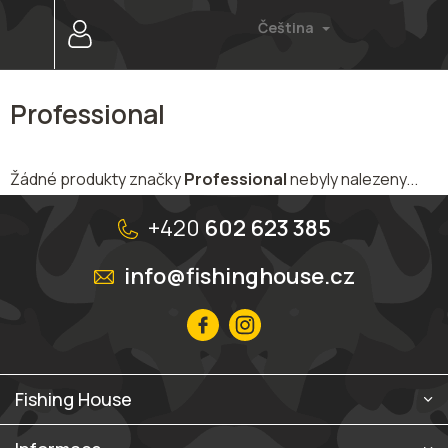
Přejít
Čeština
na
obsah
Professional
Žádné produkty značky
Professional
nebyly nalezeny...
Z
á
+420
602 623 385
p
a
info@fishinghouse.cz
t
í
Fishing House