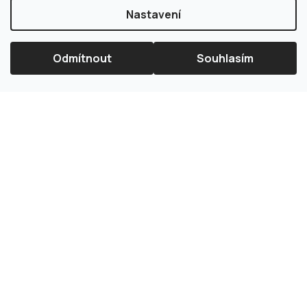
Nastavení
Odmítnout
Souhlasím
×
Splátková kalkulačka ESSOX