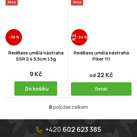
Akce
Akce
od
–30 %
–24 %
až
RedBass umělá nástraha
RedBass umělá nástraha
SSR 2 4 5,5cm 1,3g
Piker 111
9 Kč
22 Kč
od
Do košíku
Detail
8
položek celkem
O
v
l
Z
á
á
+420
602 623 385
d
p