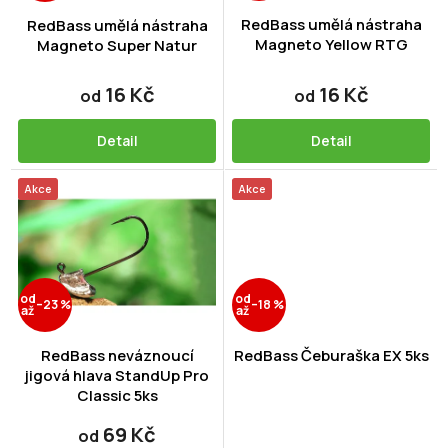
o
ů
d
RedBass umělá nástraha
RedBass umělá nástraha
Magneto Yellow RTG
u
Magneto Super Natur
k
t
16 Kč
16 Kč
od
od
ů
Detail
Detail
Akce
Akce
od
od
–23 %
–18 %
až
až
RedBass neváznoucí
RedBass Čeburaška EX 5ks
jigová hlava StandUp Pro
Classic 5ks
69 Kč
od