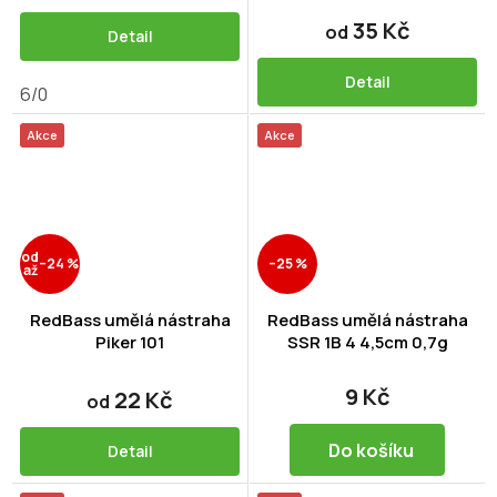
35 Kč
od
Detail
Detail
6/0
Akce
Akce
od
–24 %
–25 %
až
RedBass umělá nástraha
RedBass umělá nástraha
Piker 101
SSR 1B 4 4,5cm 0,7g
9 Kč
22 Kč
od
Do košíku
Detail